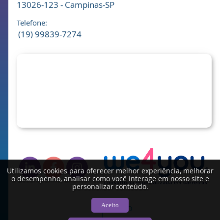
13026-123 - Campinas-SP
Telefone:
(19) 99839-7274
Utilizamos cookies para oferecer melhor experiência, melhorar
o desempenho, analisar como você interage em nosso site e
personalizar conteúdo.
Aceito
TOPO